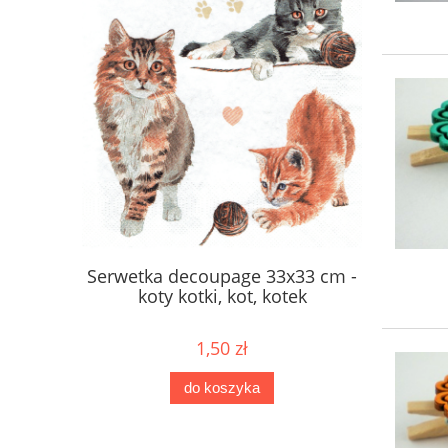
2mm 400
Serwetka decoupage 33x33 cm -
Scrapk
etowe
koty kotki, kot, kotek
perłowe l
1,50 zł
do koszyka