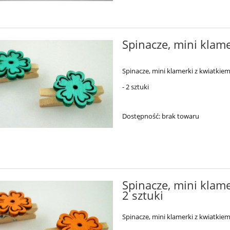
Spinacze, mini klame
Spinacze, mini klamerki z kwiatkie
- 2 sztuki
Dostępność:
brak towaru
i papierowe zielone
iście, listki - 10 sztuk
5,90 zł
Spinacze, mini klam
2 sztuki
do koszyka
Spinacze, mini klamerki z kwiatki