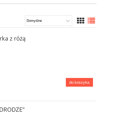
rka z różą
do koszyka
 DRODZE"