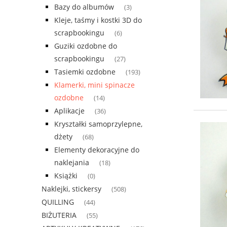
Bazy do albumów
(3)
Kleje, taśmy i kostki 3D do
scrapbookingu
(6)
Guziki ozdobne do
scrapbookingu
(27)
Tasiemki ozdobne
(193)
Klamerki, mini spinacze
ozdobne
(14)
Aplikacje
(36)
Kryształki samoprzylepne,
dżety
(68)
Elementy dekoracyjne do
naklejania
(18)
Książki
(0)
Naklejki, stickersy
(508)
QUILLING
(44)
BIŻUTERIA
(55)