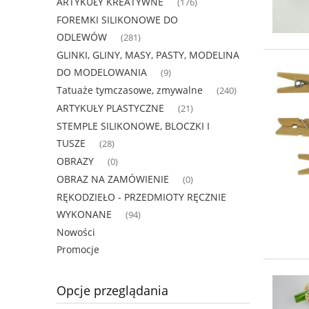
ARTYKUŁY KREATYWNE
(176)
FOREMKI SILIKONOWE DO
ODLEWÓW
(281)
GLINKI, GLINY, MASY, PASTY, MODELINA
DO MODELOWANIA
(9)
Tatuaże tymczasowe, zmywalne
(240)
ARTYKUŁY PLASTYCZNE
(21)
STEMPLE SILIKONOWE, BLOCZKI I
TUSZE
(28)
OBRAZY
(0)
OBRAZ NA ZAMÓWIENIE
(0)
RĘKODZIEŁO - PRZEDMIOTY RĘCZNIE
WYKONANE
(94)
Nowości
Promocje
Opcje przeglądania