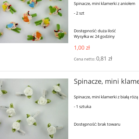
Spinacze, mini klamerki z aniołem
- 2 szt
Dostępność:
duża ilość
Wysyłka w:
24 godziny
1,00 zł
0,81 zł
Cena netto:
Spinacze, mini klamer
Spinacze, mini klamerki z białą różą
- 1 sztuka
Dostępność:
brak towaru