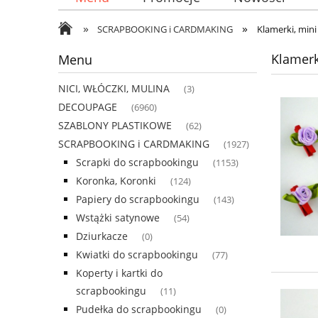
»
»
SCRAPBOOKING i CARDMAKING
Klamerki, min
Klamerk
Menu
NICI, WŁÓCZKI, MULINA
(3)
DECOUPAGE
(6960)
SZABLONY PLASTIKOWE
(62)
SCRAPBOOKING i CARDMAKING
(1927)
Scrapki do scrapbookingu
(1153)
Koronka, Koronki
(124)
Papiery do scrapbookingu
(143)
Wstążki satynowe
(54)
Dziurkacze
(0)
Kwiatki do scrapbookingu
(77)
Koperty i kartki do
scrapbookingu
(11)
Pudełka do scrapbookingu
(0)