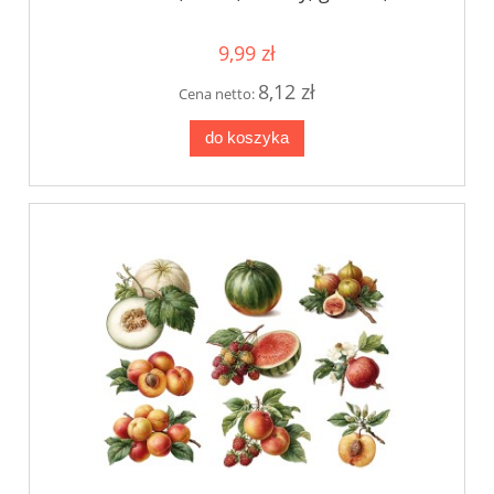
czereśnie, brzoskwinie
9,99 zł
8,12 zł
Cena netto:
do koszyka