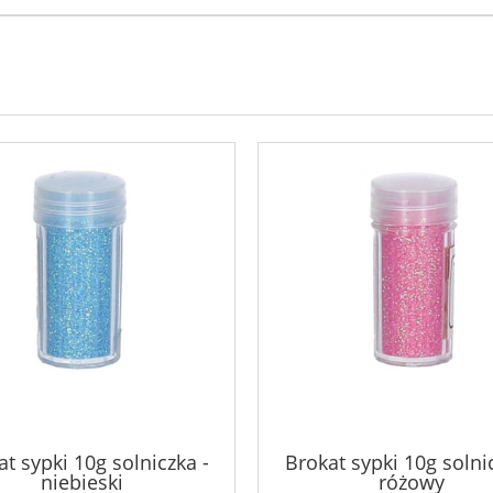
t sypki 10g solniczka -
Brokat sypki 10g solni
niebieski
różowy