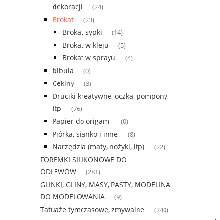
dekoracji
(24)
Brokat
(23)
Brokat sypki
(14)
Brokat w kleju
(5)
Brokat w sprayu
(4)
bibuła
(0)
Cekiny
(3)
Druciki kreatywne, oczka, pompony,
itp
(76)
Papier do origami
(0)
Piórka, sianko i inne
(8)
Narzędzia (maty, nożyki, itp)
(22)
FOREMKI SILIKONOWE DO
ODLEWÓW
(281)
GLINKI, GLINY, MASY, PASTY, MODELINA
DO MODELOWANIA
(9)
Tatuaże tymczasowe, zmywalne
(240)