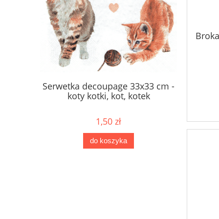
Broka
2mm 400
Serwetka decoupage 33x33 cm -
Scrapk
etowe
koty kotki, kot, kotek
perłowe l
1,50 zł
do koszyka