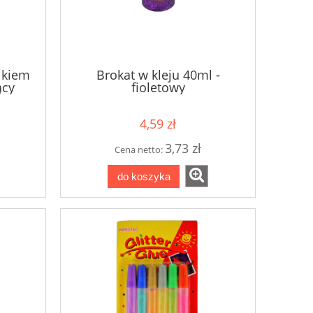
ikiem
Brokat w kleju 40ml -
ący
fioletowy
4,59 zł
3,73 zł
Cena netto:
do koszyka