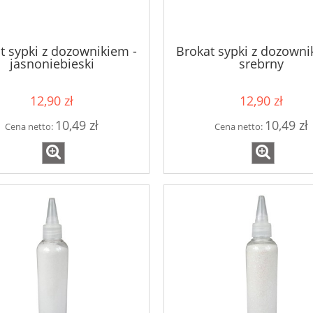
t sypki z dozownikiem -
Brokat sypki z dozowni
jasnoniebieski
srebrny
12,90 zł
12,90 zł
i papierowe zielone
10,49 zł
10,49 zł
Cena netto:
Cena netto:
iście, listki - 10 sztuk
5,90 zł
do koszyka