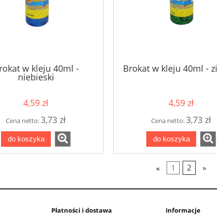
rokat w kleju 40ml -
Brokat w kleju 40ml - z
niebieski
4,59 zł
4,59 zł
3,73 zł
3,73 zł
Cena netto:
Cena netto:
do koszyka
do koszyka
«
1
2
»
Płatności i dostawa
Informacje