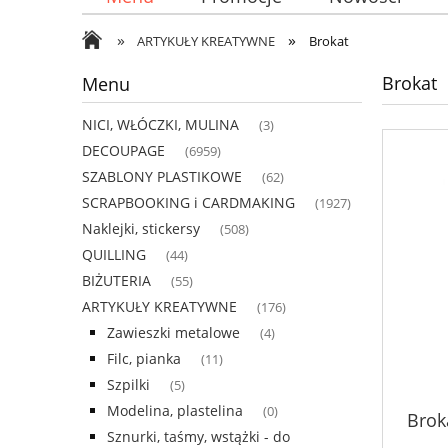
»
»
ARTYKUŁY KREATYWNE
Brokat
Brokat
Menu
NICI, WŁÓCZKI, MULINA
(3)
DECOUPAGE
(6959)
SZABLONY PLASTIKOWE
(62)
SCRAPBOOKING i CARDMAKING
(1927)
Naklejki, stickersy
(508)
QUILLING
(44)
BIŻUTERIA
(55)
ARTYKUŁY KREATYWNE
(176)
Zawieszki metalowe
(4)
Filc, pianka
(11)
Szpilki
(5)
Modelina, plastelina
(0)
Broka
Sznurki, taśmy, wstążki - do