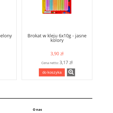
ielony
Brokat w kleju 6x10g - jasne
kolory
3,90 zł
3,17 zł
Cena netto:
do koszyka
O nas