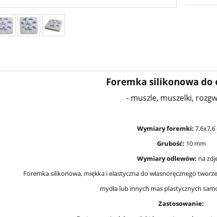
Foremka silikonowa do
- muszle, muszelki, rozg
Wymiary foremki:
7,6x7,6
Grubość:
10 mm
Wymiary odlewów:
na zdj
Foremka silikonowa, miękka i elastyczna do własnoręcznego tworze
mydła lub innych mas plastycznych sam
Zastosowanie: