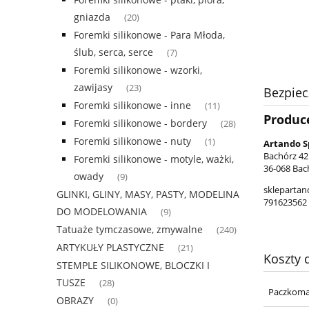
gniazda
(20)
Foremki silikonowe - Para Młoda,
ślub, serca, serce
(7)
Foremki silikonowe - wzorki,
zawijasy
(23)
Bezpie
Foremki silikonowe - inne
(11)
Produc
Foremki silikonowe - bordery
(28)
Foremki silikonowe - nuty
(1)
Artando S
Bachórz 42
Foremki silikonowe - motyle, ważki,
36-068 Bac
owady
(9)
skleparta
GLINKI, GLINY, MASY, PASTY, MODELINA
791623562
DO MODELOWANIA
(9)
Tatuaże tymczasowe, zmywalne
(240)
ARTYKUŁY PLASTYCZNE
(21)
Koszty
STEMPLE SILIKONOWE, BLOCZKI I
TUSZE
(28)
Paczkoma
OBRAZY
(0)