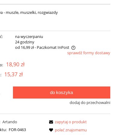
a - muszle, muszelki, rozgwiazdy
ć:
na wyczerpaniu
:
24 godziny
od 16,99 zł
- Paczkomat InPost
sprawdź formy dostawy
a nie zawiera ewentualnych kosztów
18,90 zł
o:
tności
15,37 zł
:
do koszyka
.
dodaj do przechowalni
:
Artando
zapytaj o produkt
ktu:
FOR-0463
poleć znajomemu