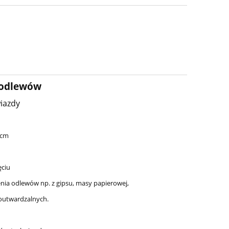
 odlewów
wiazdy
 cm
ęciu
nia odlewów np. z gipsu, masy papierowej,
outwardzalnych.