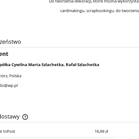
Do tworzenia dekoracji, które można wykorzysta
cardmakingu, scrapbookingu, do tworzenia b
czeństwo
ent
półka Cywilna Marta Szlachetka, Rafał Szlachetka
hórz, Polska
ndo@wp.pl
 dostawy
t InPost
16,99 zł
Cena nie zawiera ewentualnych kosztów
płatności