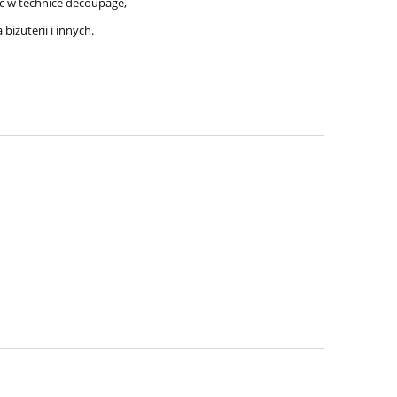
ć w technice decoupage,
iżuterii i innych.