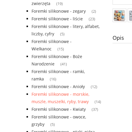
zwierzęta
(19)
Foremki silikonowe - zegary
(2)
Foremki silikonowe - liście
(23)
Foremki silikonowe - litery, alfabet,
liczby, cyfry
(5)
Opis
Foremki silikonowe -
Wielkanoc
(15)
Foremki silikonowe - Boże
Narodzenie
(41)
Foremki silikonowe - ramki,
ramka
(16)
Foremki silikonowe - Anioły
(12)
Foremki silikonowe - morskie,
muszle, muszelki, ryby, trawy
(14)
Foremki silikonowe - Kwiaty
(37)
Foremki silikonowe - owoce,
grzyby
(5)
Foremki silikonowe - ptaki, pióra,