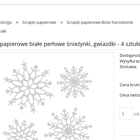
»
»
okingu
Scrapki papierowe
Scrapki papierowe Boże Narodzenie
tuki
 papierowe białe perłowe śnieżynki, gwiazdki - 4 sztuk
Dostępnoś
Wysyłka w
Dostawa:
Cen
Cena brutt
pła
Cena netto
szt