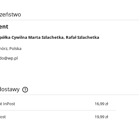
czeństwo
ent
półka Cywilna Marta Szlachetka, Rafał Szlachetka
hórz, Polska
ndo@wp.pl
 dostawy
t InPost
16,99 zł
Cena nie zawiera ewentualnych kosztów
płatności
Post
19,99 zł