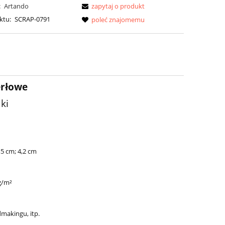
:
Artando
zapytaj o produkt
ktu:
SCRAP-0791
poleć znajomemu
erłowe
ki
,5 cm; 4,2 cm
g/m²
makingu, itp.