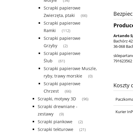
Motyle
(54)
Scrapki papierowe
Bezpie
Zwierzęta, ptaki
(66)
Scrapki papierowe
Produc
Ramki
(112)
Artando S
Scrapki papierowe
Bachórz 42
Grzyby
(2)
36-068 Bac
Scrapki papierowe
skleparta
Ślub
791623562
(61)
Scrapki papierowe Muszle,
ryby, trawy morskie
(0)
Scrapki papierowe
Koszty
Chrzest
(66)
Scrapki, motywy 3D
(96)
Paczkoma
Scrapki drewniane -
Kurier In
zestawy
(9)
Scrapki piankowe
(2)
Scrapki tekturowe
(21)