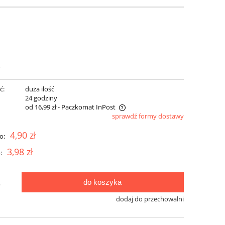
i
ć:
duża ilość
:
24 godziny
od 16,99 zł
- Paczkomat InPost
sprawdź formy dostawy
a nie zawiera ewentualnych kosztów
4,90 zł
o:
tności
3,98 zł
:
do koszyka
.
dodaj do przechowalni